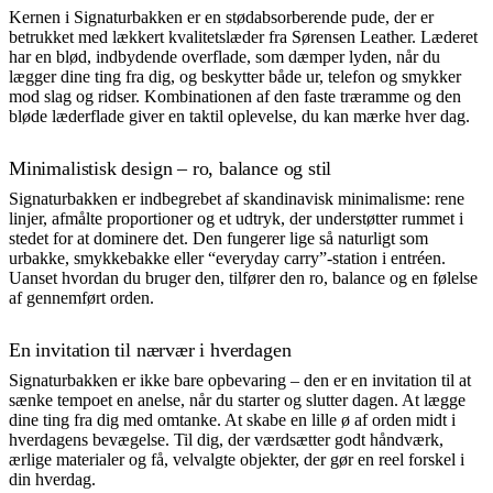
Kernen i Signaturbakken er en stødabsorberende pude, der er
betrukket med lækkert kvalitetslæder fra Sørensen Leather. Læderet
har en blød, indbydende overflade, som dæmper lyden, når du
lægger dine ting fra dig, og beskytter både ur, telefon og smykker
mod slag og ridser. Kombinationen af den faste træramme og den
bløde læderflade giver en taktil oplevelse, du kan mærke hver dag.
Minimalistisk design – ro, balance og stil
Signaturbakken er indbegrebet af skandinavisk minimalisme: rene
linjer, afmålte proportioner og et udtryk, der understøtter rummet i
stedet for at dominere det. Den fungerer lige så naturligt som
urbakke, smykkebakke eller “everyday carry”-station i entréen.
Uanset hvordan du bruger den, tilfører den ro, balance og en følelse
af gennemført orden.
En invitation til nærvær i hverdagen
Signaturbakken er ikke bare opbevaring – den er en invitation til at
sænke tempoet en anelse, når du starter og slutter dagen. At lægge
dine ting fra dig med omtanke. At skabe en lille ø af orden midt i
hverdagens bevægelse. Til dig, der værdsætter godt håndværk,
ærlige materialer og få, velvalgte objekter, der gør en reel forskel i
din hverdag.