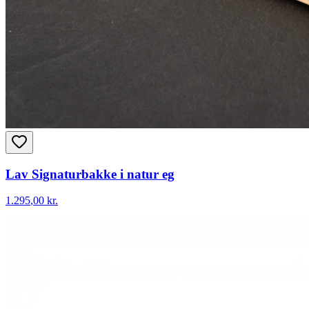
Lav Signaturbakke i natur eg
1.295
,00 kr.