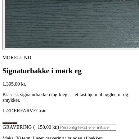
MORELUND
Signaturbakke i mørk eg
1.395
,00 kr.
Klassisk signaturbakke i mørk eg — et fast hjem til nøgler, ur og
smykker.
LÆDERFARVE
Grøn
GRAVERING
(+
150
,00 kr.)
Maks. 30 tegn. Laser-gravering i bunden af bakken.