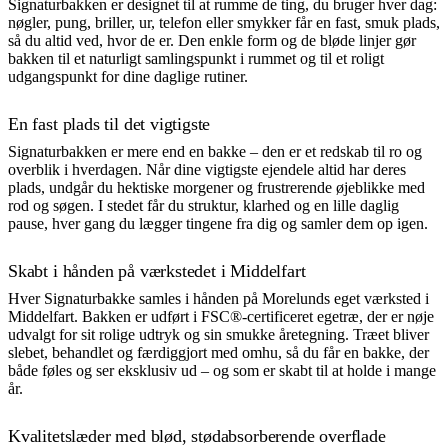
Signaturbakken er designet til at rumme de ting, du bruger hver dag:
nøgler, pung, briller, ur, telefon eller smykker får en fast, smuk plads,
så du altid ved, hvor de er. Den enkle form og de bløde linjer gør
bakken til et naturligt samlingspunkt i rummet og til et roligt
udgangspunkt for dine daglige rutiner.
En fast plads til det vigtigste
Signaturbakken er mere end en bakke – den er et redskab til ro og
overblik i hverdagen. Når dine vigtigste ejendele altid har deres
plads, undgår du hektiske morgener og frustrerende øjeblikke med
rod og søgen. I stedet får du struktur, klarhed og en lille daglig
pause, hver gang du lægger tingene fra dig og samler dem op igen.
Skabt i hånden på værkstedet i Middelfart
Hver Signaturbakke samles i hånden på Morelunds eget værksted i
Middelfart. Bakken er udført i FSC®-certificeret egetræ, der er nøje
udvalgt for sit rolige udtryk og sin smukke åretegning. Træet bliver
slebet, behandlet og færdiggjort med omhu, så du får en bakke, der
både føles og ser eksklusiv ud – og som er skabt til at holde i mange
år.
Kvalitetslæder med blød, stødabsorberende overflade