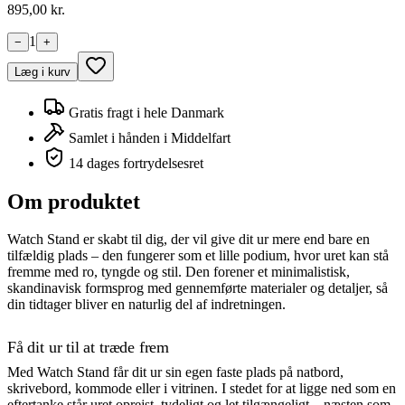
895
,00 kr.
1
−
+
Læg i kurv
Gratis fragt i hele Danmark
Samlet i hånden i Middelfart
14 dages fortrydelsesret
Om produktet
Watch Stand er skabt til dig, der vil give dit ur mere end bare en
tilfældig plads – den fungerer som et lille podium, hvor uret kan stå
fremme med ro, tyngde og stil. Den forener et minimalistisk,
skandinavisk formsprog med gennemførte materialer og detaljer, så
din tidtager bliver en naturlig del af indretningen.
Få dit ur til at træde frem
Med Watch Stand får dit ur sin egen faste plads på natbord,
skrivebord, kommode eller i vitrinen. I stedet for at ligge ned som en
eftertanke står uret oprejst, tydeligt og let tilgængeligt – næsten som