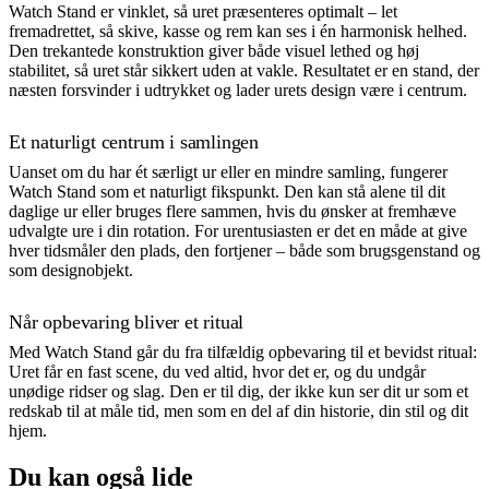
Watch Stand er vinklet, så uret præsenteres optimalt – let
fremadrettet, så skive, kasse og rem kan ses i én harmonisk helhed.
Den trekantede konstruktion giver både visuel lethed og høj
stabilitet, så uret står sikkert uden at vakle. Resultatet er en stand, der
næsten forsvinder i udtrykket og lader urets design være i centrum.
Et naturligt centrum i samlingen
Uanset om du har ét særligt ur eller en mindre samling, fungerer
Watch Stand som et naturligt fikspunkt. Den kan stå alene til dit
daglige ur eller bruges flere sammen, hvis du ønsker at fremhæve
udvalgte ure i din rotation. For urentusiasten er det en måde at give
hver tidsmåler den plads, den fortjener – både som brugsgenstand og
som designobjekt.
Når opbevaring bliver et ritual
Med Watch Stand går du fra tilfældig opbevaring til et bevidst ritual:
Uret får en fast scene, du ved altid, hvor det er, og du undgår
unødige ridser og slag. Den er til dig, der ikke kun ser dit ur som et
redskab til at måle tid, men som en del af din historie, din stil og dit
hjem.
Du kan også lide