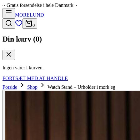
~
Gratis forsendelse i hele Danmark
~
MORELUND
0
Din kurv (
0
)
Ingen varer i kurven.
FORTSÆT MED AT HANDLE
Forside
Shop
Watch Stand – Urholder i mørk eg