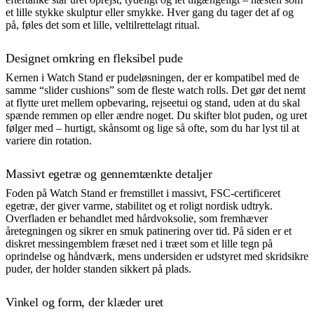
et lille stykke skulptur eller smykke. Hver gang du tager det af og
på, føles det som et lille, veltilrettelagt ritual.
Designet omkring en fleksibel pude
Kernen i Watch Stand er pudeløsningen, der er kompatibel med de
samme “slider cushions” som de fleste watch rolls. Det gør det nemt
at flytte uret mellem opbevaring, rejseetui og stand, uden at du skal
spænde remmen op eller ændre noget. Du skifter blot puden, og uret
følger med – hurtigt, skånsomt og lige så ofte, som du har lyst til at
variere din rotation.
Massivt egetræ og gennemtænkte detaljer
Foden på Watch Stand er fremstillet i massivt, FSC-certificeret
egetræ, der giver varme, stabilitet og et roligt nordisk udtryk.
Overfladen er behandlet med hårdvoksolie, som fremhæver
åretegningen og sikrer en smuk patinering over tid. På siden er et
diskret messingemblem fræset ned i træet som et lille tegn på
oprindelse og håndværk, mens undersiden er udstyret med skridsikre
puder, der holder standen sikkert på plads.
Vinkel og form, der klæder uret