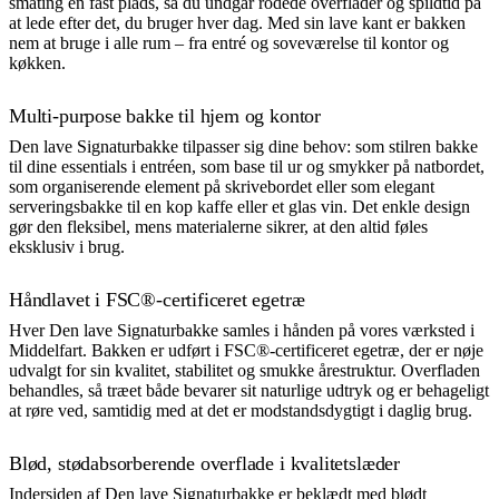
småting en fast plads, så du undgår rodede overflader og spildtid på
at lede efter det, du bruger hver dag. Med sin lave kant er bakken
nem at bruge i alle rum – fra entré og soveværelse til kontor og
køkken.
Multi-purpose bakke til hjem og kontor
Den lave Signaturbakke tilpasser sig dine behov: som stilren bakke
til dine essentials i entréen, som base til ur og smykker på natbordet,
som organiserende element på skrivebordet eller som elegant
serveringsbakke til en kop kaffe eller et glas vin. Det enkle design
gør den fleksibel, mens materialerne sikrer, at den altid føles
eksklusiv i brug.
Håndlavet i FSC®-certificeret egetræ
Hver Den lave Signaturbakke samles i hånden på vores værksted i
Middelfart. Bakken er udført i FSC®-certificeret egetræ, der er nøje
udvalgt for sin kvalitet, stabilitet og smukke årestruktur. Overfladen
behandles, så træet både bevarer sit naturlige udtryk og er behageligt
at røre ved, samtidig med at det er modstandsdygtigt i daglig brug.
Blød, stødabsorberende overflade i kvalitetslæder
Indersiden af Den lave Signaturbakke er beklædt med blødt