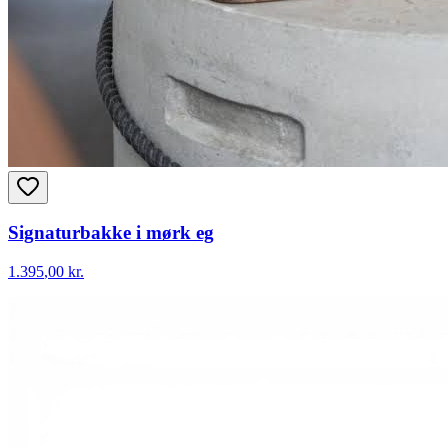
Signaturbakke i mørk eg
1.395
,00 kr.