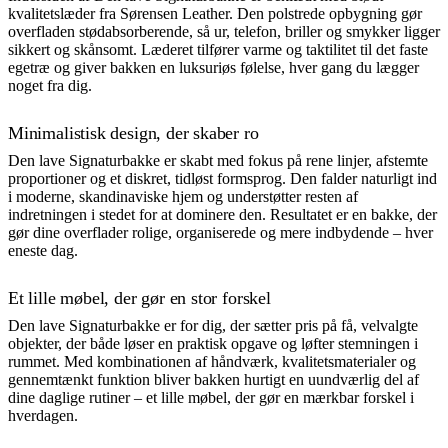
kvalitetslæder fra Sørensen Leather. Den polstrede opbygning gør
overfladen stødabsorberende, så ur, telefon, briller og smykker ligger
sikkert og skånsomt. Læderet tilfører varme og taktilitet til det faste
egetræ og giver bakken en luksuriøs følelse, hver gang du lægger
noget fra dig.
Minimalistisk design, der skaber ro
Den lave Signaturbakke er skabt med fokus på rene linjer, afstemte
proportioner og et diskret, tidløst formsprog. Den falder naturligt ind
i moderne, skandinaviske hjem og understøtter resten af
indretningen i stedet for at dominere den. Resultatet er en bakke, der
gør dine overflader rolige, organiserede og mere indbydende – hver
eneste dag.
Et lille møbel, der gør en stor forskel
Den lave Signaturbakke er for dig, der sætter pris på få, velvalgte
objekter, der både løser en praktisk opgave og løfter stemningen i
rummet. Med kombinationen af håndværk, kvalitetsmaterialer og
gennemtænkt funktion bliver bakken hurtigt en uundværlig del af
dine daglige rutiner – et lille møbel, der gør en mærkbar forskel i
hverdagen.