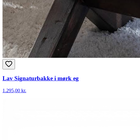
Lav Signaturbakke i mørk eg
1.295
,00 kr.