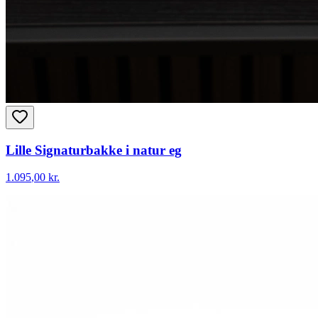
Lille Signaturbakke i natur eg
1.095
,00 kr.