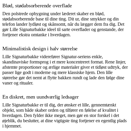
Blød, stødabsorberende overflade
Den polstrede opbygning under læderet skaber en blød,
stødabsorberende base til dine ting. Dit ur, dine smykker og din
telefon lander lydløst og skånsomt, når du lægger dem fra dig. Det
gør Lille Signaturbakke ideel til sarte overflader og genstande, der
fortjener ekstra omtanke i hverdagen.
Minimalistisk design i halv størrelse
Lille Signaturbakke viderefører Signatur-seriens enkle,
skandinaviske formsprog i et mere koncentreret format. Rene linjer,
afstemte proportioner og ærlige materialer giver et tidløst udtryk, der
passer lige godt i moderne og mere klassiske hjem. Den lille
størrelse gør det nemt at flytte bakken rundt og lade den følge dine
vaner og ritualer.
En diskret, men uundværlig ledsager
Lille Signaturbakke er til dig, der ønsker et lille, gennemtænkt
objekt, som både skaber orden og tilfører en følelse af kvalitet i
hverdagen. Den fylder ikke meget, men gør en stor forskel i det
øjeblik, du beslutter, at dine vigtigste ting fortjener en egentlig plads
i hjemmet.