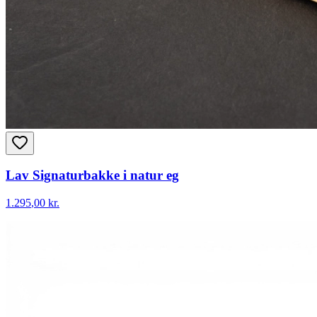
Lav Signaturbakke i natur eg
1.295
,00 kr.