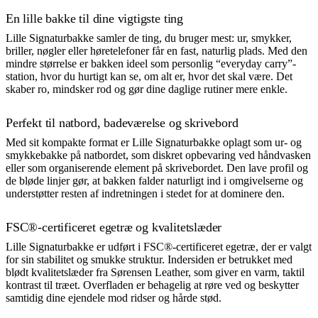
En lille bakke til dine vigtigste ting
Lille Signaturbakke samler de ting, du bruger mest: ur, smykker,
briller, nøgler eller høretelefoner får en fast, naturlig plads. Med den
mindre størrelse er bakken ideel som personlig “everyday carry”-
station, hvor du hurtigt kan se, om alt er, hvor det skal være. Det
skaber ro, mindsker rod og gør dine daglige rutiner mere enkle.
Perfekt til natbord, badeværelse og skrivebord
Med sit kompakte format er Lille Signaturbakke oplagt som ur- og
smykkebakke på natbordet, som diskret opbevaring ved håndvasken
eller som organiserende element på skrivebordet. Den lave profil og
de bløde linjer gør, at bakken falder naturligt ind i omgivelserne og
understøtter resten af indretningen i stedet for at dominere den.
FSC®-certificeret egetræ og kvalitetslæder
Lille Signaturbakke er udført i FSC®-certificeret egetræ, der er valgt
for sin stabilitet og smukke struktur. Indersiden er betrukket med
blødt kvalitetslæder fra Sørensen Leather, som giver en varm, taktil
kontrast til træet. Overfladen er behagelig at røre ved og beskytter
samtidig dine ejendele mod ridser og hårde stød.