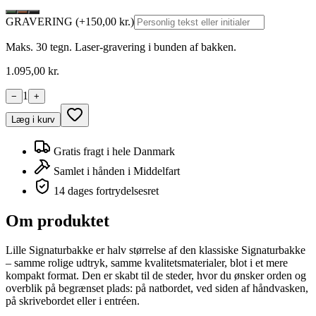
GRAVERING
(+
150
,00 kr.)
Maks. 30 tegn. Laser-gravering i bunden af bakken.
1.095
,00 kr.
1
−
+
Læg i kurv
Gratis fragt i hele Danmark
Samlet i hånden i Middelfart
14 dages fortrydelsesret
Om produktet
Lille Signaturbakke er halv størrelse af den klassiske Signaturbakke
– samme rolige udtryk, samme kvalitetsmaterialer, blot i et mere
kompakt format. Den er skabt til de steder, hvor du ønsker orden og
overblik på begrænset plads: på natbordet, ved siden af håndvasken,
på skrivebordet eller i entréen.