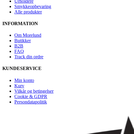
Urholdere
Smykkeopbevaring
Alle produkter
INFORMATION
Om Morelund
Butikker
B2B
FAQ
Track din ordre
KUNDESERVICE
Min konto
Kurv
Vilkår og betingelser
Cookie & GDPR
Persondatapolitik